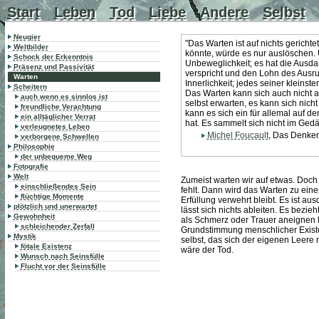
Start
Leben
Tod
Liebe
Andere
Selbst
Neugier
"Das Warten ist auf nichts gerichte
Weltbilder
könnte, würde es nur auslöschen. U
Schock der Erkenntnis
Unbeweglichkeit; es hat die Ausda
Präsenz und Passivität
verspricht und den Lohn des Ausruh
Warten
Innerlichkeit; jedes seiner kleinste
Scheitern
Das Warten kann sich auch nicht 
auch wenn es sinnlos ist
selbst erwarten, es kann sich nich
freundliche Verachtung
kann es sich ein für allemal auf d
ein alltäglicher Verrat
hat. Es sammelt sich nicht im Ged
verleugnetes Leben
Michel Foucault
, Das Denken
verborgene Schwellen
Philosophie
der unbequeme Weg
Fotografie
Welt
Zumeist warten wir auf etwas. Doch 
einschließendes Sein
fehlt. Dann wird das Warten zu eine
flüchtige Momente
Erfüllung verwehrt bleibt. Es ist a
plötzlich und unerwartet
lässt sich nichts ableiten. Es bezieht
Gewohnheit
als Schmerz oder Trauer aneignen lä
schleichender Zerfall
Grundstimmung menschlicher Existe
Mystik
selbst, das sich der eigenen Leere 
fötale Existenz
wäre der Tod.
Wunsch nach Seinsfülle
Flucht vor der Seinsfülle