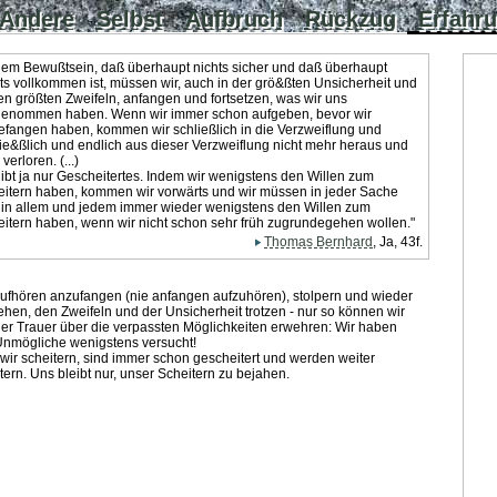
Andere
Selbst
Aufbruch
Rückzug
Erfahr
dem Bewußtsein, daß überhaupt nichts sicher und daß überhaupt
ts vollkommen ist, müssen wir, auch in der grö&ßten Unsicherheit und
en größten Zweifeln, anfangen und fortsetzen, was wir uns
genommen haben. Wenn wir immer schon aufgeben, bevor wir
fangen haben, kommen wir schließlich in die Verzweiflung und
ie&ßlich und endlich aus dieser Verzweiflung nicht mehr heraus und
 verloren. (...)
ibt ja nur Gescheitertes. Indem wir wenigstens den Willen zum
eitern haben, kommen wir vorwärts und wir müssen in jeder Sache
 in allem und jedem immer wieder wenigstens den Willen zum
itern haben, wenn wir nicht schon sehr früh zugrundegehen wollen."
Thomas Bernhard
, Ja, 43f.
ufhören anzufangen (nie anfangen aufzuhören), stolpern und wieder
ehen, den Zweifeln und der Unsicherheit trotzen - nur so können wir
er Trauer über die verpassten Möglichkeiten erwehren: Wir haben
Unmögliche wenigstens versucht!
wir scheitern, sind immer schon gescheitert und werden weiter
tern. Uns bleibt nur, unser Scheitern zu bejahen.