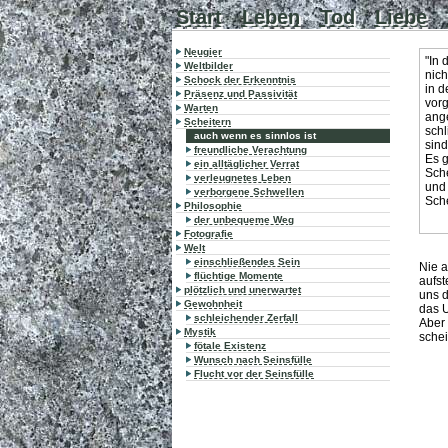
Start
Leben
Tod
Liebe
Neugier
"In 
Weltbilder
nich
Schock der Erkenntnis
in d
Präsenz und Passivität
vor
Warten
ange
Scheitern
schl
auch wenn es sinnlos ist
sind
freundliche Verachtung
Es g
ein alltäglicher Verrat
Sch
verleugnetes Leben
und
verborgene Schwellen
Sche
Philosophie
der unbequeme Weg
Fotografie
Welt
einschließendes Sein
Nie a
flüchtige Momente
aufst
plötzlich und unerwartet
uns d
Gewohnheit
das 
schleichender Zerfall
Aber 
Mystik
schei
fötale Existenz
Wunsch nach Seinsfülle
Flucht vor der Seinsfülle