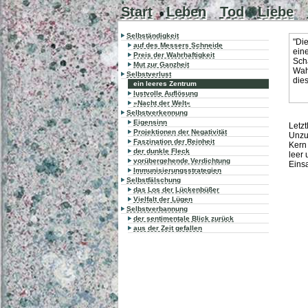
Start
Leben
Tod
Liebe
Selbständigkeit
"Die
auf des Messers Schneide
ein
Preis der Wahrhaftigkeit
Sch
Mut zur Ganzheit
Wahr
Selbstverlust
dies
ein leeres Zentrum
lustvolle Auflösung
»Nacht der Welt«
Selbstverkennung
Eigensinn
Letzt
Projektionen der Negativität
Unzug
Faszination der Reinheit
Kern 
der dunkle Fleck
leer 
vorübergehende Verdichtung
Eins
Immunisierungsstrategien
Selbstfälschung
das Los der Lückenbüßer
Vielfalt der Lügen
Selbstverbannung
der sentimentale Blick zurück
aus der Zeit gefallen