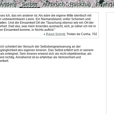
Andere
Selbst
Aufbruch
Rückzug
Erfahr
ses Ich, das ein anderer ist. Als wäre die eigene Mitte identisch mit
er unbewohnbaren Leere. Ein Niemandsland; voller Schemen und
atten. Und die Einsamkeit Ort der Täuschung ebenso wie ein Ort der
heit. Daß das, was mein Innerstes ausmacht, sich, je näher ich mir in
er Einsamkeit komme, in Nichts auflöst."
Raoul Schrott
, Tristan da Cunha, 702
lich scheitert der Versuch der Selbstvergewisserung an der
änglichkeit des eigenen Inneren. Das Selbst erfährt sich in seinem
als enteignet. Sein Inneres erweist sich als nicht objektivierbar, als
und nichtig. Annähernd ist es erfahrbar als Verlorenheit und
amkeit.