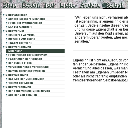
Start
Leben
Tod
Liebe
Andere
Selbst
Selbständigkeit
"Wir lieben uns nicht, verharren 
auf des Messers Schneide
ist eigensinnig, ist eigensinnig er 
Preis der Wahrhaftigkeit
der Zeit. Jede einzelne dieser Kre
Mut zur Ganzheit
und für diese Eigenschaft ist er ber
Selbstverlust
Universum auf den Kopf stellen, a
ein leeres Zentrum
anderem überantworten. Eher noch
lustvolle Auflösung
zerfallen."
»Nacht der Welt«
Selbstverkennung
Eigensinn
Projektionen der Negativität
Faszination der Reinheit
Eigensinn ist nicht ein Ausdruck vo
der dunkle Fleck
fehlender Selbstliebe. Eigensinn ri
vorübergehende Verdichtung
Vernichtung alles dessen, was man ni
Immunisierungsstrategien
Festhalten am Eigenen um jeden Pre
Selbstfälschung
oder als nicht tragfähig empfunden wi
das Los der Lückenbüßer
fremdzerstörenden Selbstbehaupt
Vielfalt der Lügen
Selbstverbannung
der sentimentale Blick zurück
aus der Zeit gefallen