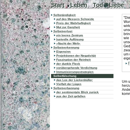
Start
Leben
Tod
Liebe
Selbständigkeit
"Di
auf des Messers Schneide
Wun
Preis der Wahrhaftigkeit
wirk
Mut zur Ganzheit
unse
Selbstverlust
brin
ein leeres Zentrum
wie 
lustvolle Auflösung
uns
»Nacht der Welt«
Ged
Selbstverkennung
zwa
Eigensinn
um u
Projektionen der Negativität
eig
Faszination der Reinheit
F
der dunkle Fleck
vorübergehende Verdichtung
Immunisierungsstrategien
Selbstfälschung
das Los der Lückenbüßer
Um u
Vielfalt der Lügen
herzu
Selbstverbannung
Ande
der sentimentale Blick zurück
komm
aus der Zeit gefallen