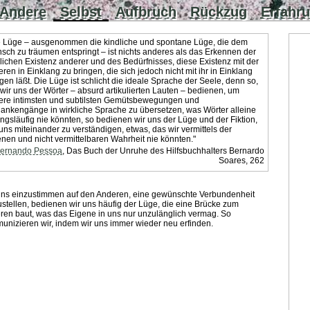
Andere
Selbst
Aufbruch
Rückzug
Erfahr
e Lüge – ausgenommen die kindliche und spontane Lüge, die dem
sch zu träumen entspringt – ist nichts anderes als das Erkennen der
lichen Existenz anderer und des Bedürfnisses, diese Existenz mit der
ren in Einklang zu bringen, die sich jedoch nicht mit ihr in Einklang
gen läßt. Die Lüge ist schlicht die ideale Sprache der Seele, denn so,
wir uns der Wörter – absurd artikulierten Lauten – bedienen, um
ere intimsten und subtilsten Gemütsbewegungen und
ankengänge in wirkliche Sprache zu übersetzen, was Wörter alleine
ngsläufig nie könnten, so bedienen wir uns der Lüge und der Fiktion,
ns miteinander zu verständigen, etwas, das wir vermittels der
enen und nicht vermittelbaren Wahrheit nie könnten."
ernando Pessoa
, Das Buch der Unruhe des Hilfsbuchhalters Bernardo
Soares, 262
ns einzustimmen auf den Anderen, eine gewünschte Verbundenheit
stellen, bedienen wir uns häufig der Lüge, die eine Brücke zum
ren baut, was das Eigene in uns nur unzulänglich vermag. So
unizieren wir, indem wir uns immer wieder neu erfinden.